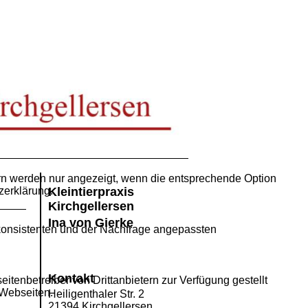
ern werden nur angezeigt, wenn die entsprechende Option
zerklärung.
Kleintierpraxis
Kirchgellersen
Ina von Gierke
 konsistenten und der Nachfrage angepassten
Kontakt
itenbetreiber von Drittanbietern zur Verfügung gestellt
 Webseiten.
Heiligenthaler Str. 2
21394 Kirchgellersen